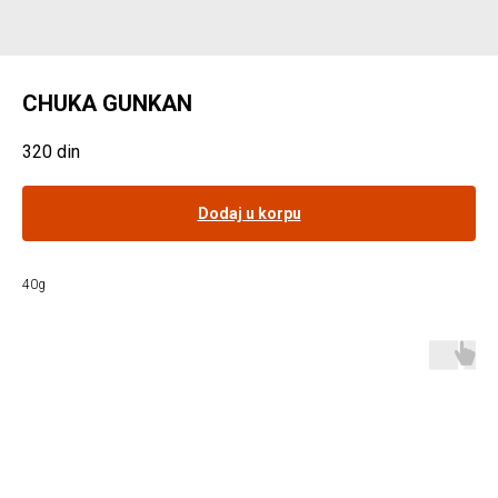
CHUKA GUNKAN
320
din
Dodaj u korpu
40g