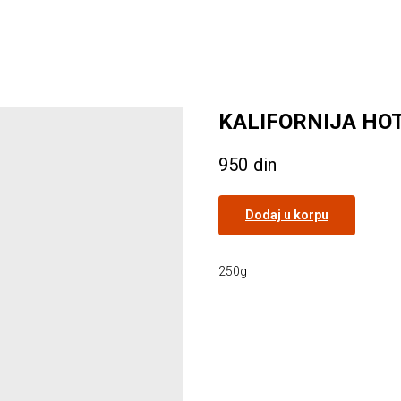
KALIFORNIJA HO
950
din
Dodaj u korpu
250g