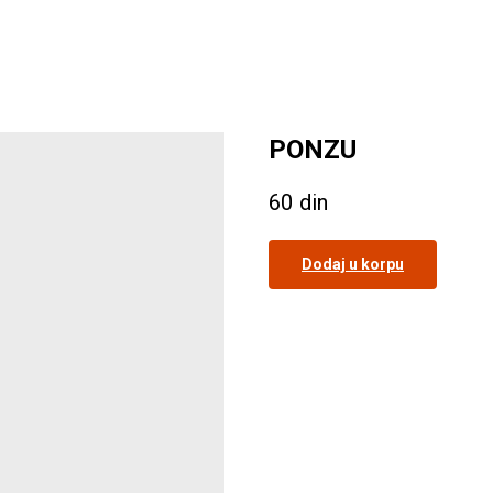
PONZU
60
din
Dodaj u korpu