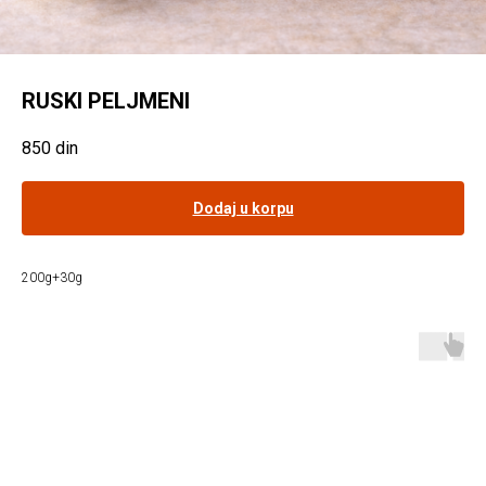
RUSKI PELJMENI
850
din
Dodaj u korpu
200g+30g